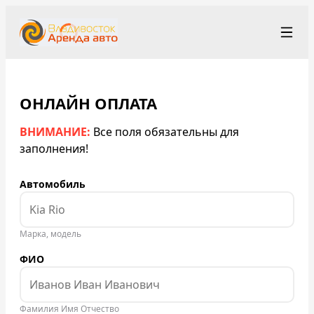
+7 (423) 202-66-48
Рус
/
Eng
/
中文
rent@vladivostokrentacar.ru
Владивосток
ОНЛАЙН ОПЛАТА
ВНИМАНИЕ:
Все поля обязательны для
Условия аренды
заполнения!
Парк автомобилей
Автомобиль
Станции проката
▾
Марка, модель
О компании
ФИО
Цены
Программа лояльности
Фамилия Имя Отчество