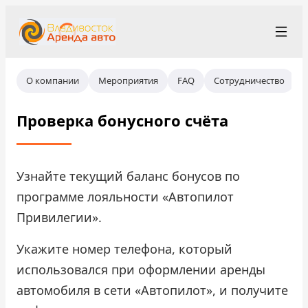
+7 (423) 202-66-48
Рус
/
Eng
/
中文
О компании
Мероприятия
FAQ
Сотрудничество
rent@vladivostokrentacar.ru
Владивосток
Проверка бонусного счёта
Условия аренды
Парк автомобилей
Узнайте текущий баланс бонусов по
программе лояльности «Автопилот
Станции проката
▾
Привилегии».
О компании
Укажите номер телефона, который
использовался при оформлении аренды
Цены
автомобиля в сети «Автопилот», и получите
Программа лояльности