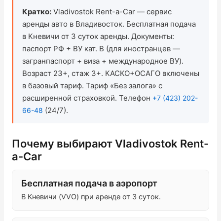
Кратко:
Vladivostok Rent-a-Car — сервис
Проверить бонусный счёт
аренды авто в Владивосток. Бесплатная подача
в Кневичи от 3 суток аренды. Документы:
Блог
паспорт РФ + ВУ кат. B (для иностранцев —
загранпаспорт + виза + международное ВУ).
Аренда для юридических лиц
Возраст 23+, стаж 3+. КАСКО+ОСАГО включены
в базовый тариф. Тариф «Без залога» с
Оплата
расширенной страховкой. Телефон
+7 (423) 202-
(24/7).
66-48
Контакты
Обратный звонок
Почему выбирают Vladivostok Rent-
a-Car
Бесплатная подача в аэропорт
В Кневичи (VVO) при аренде от 3 суток.