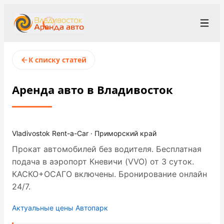
+7 (423) 202-66-48
Рус
/
Eng
/
中文
К списку статей
rent@vladivostokrentacar.ru
Владивосток
Аренда авто в Владивосток
Условия аренды
Парк автомобилей
Vladivostok Rent-a-Car · Приморский край
Прокат автомобилей без водителя. Бесплатная
Станции проката
▾
подача в аэропорт Кневичи (VVO) от 3 суток.
О компании
КАСКО+ОСАГО включены. Бронирование онлайн
24/7.
Цены
Актуальные цены
Автопарк
Программа лояльности