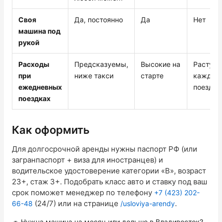
Своя
Да, постоянно
Да
Нет
машина под
рукой
Расходы
Предсказуемы,
Высокие на
Растут 
при
ниже такси
старте
каждой
ежедневных
поездко
поездках
Как оформить
Для долгосрочной аренды нужны паспорт РФ (или
загранпаспорт + виза для иностранцев) и
водительское удостоверение категории «B», возраст
23+, стаж 3+. Подобрать класс авто и ставку под ваш
срок поможет менеджер по телефону
+7 (423) 202-
(24/7) или на странице
.
66-48
/usloviya-arendy
🚗 Нужна машина на месяц или дольше в Владивосток?