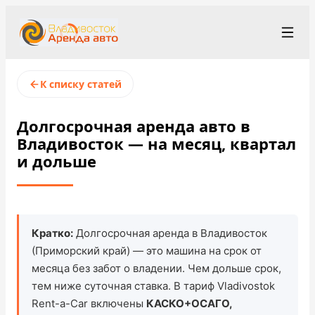
+7 (423) 202-66-48
Рус
/
Eng
/
中文
К списку статей
rent@vladivostokrentacar.ru
Владивосток
Долгосрочная аренда авто в
Владивосток — на месяц, квартал
Условия аренды
и дольше
Парк автомобилей
Станции проката
▾
Кратко:
Долгосрочная аренда в Владивосток
О компании
(Приморский край) — это машина на срок от
месяца без забот о владении. Чем дольше срок,
Цены
тем ниже суточная ставка. В тариф Vladivostok
Rent-a-Car включены
КАСКО+ОСАГО,
Программа лояльности