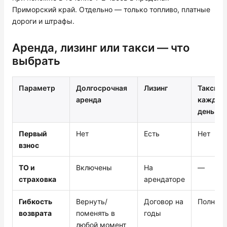
Приморский край. Отдельно — только топливо, платные
дороги и штрафы.
Аренда, лизинг или такси — что
выбрать
Параметр
Долгосрочная
Лизинг
Такси
аренда
каждый
день
Первый
Нет
Есть
Нет
взнос
ТО и
Включены
На
—
страховка
арендаторе
Гибкость
Вернуть/
Договор на
Полная
возврата
поменять в
годы
любой момент