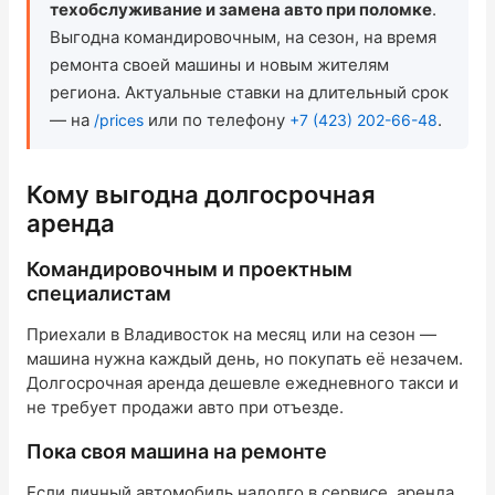
техобслуживание и замена авто при поломке
.
Выгодна командировочным, на сезон, на время
Проверить бонусный счёт
ремонта своей машины и новым жителям
региона. Актуальные ставки на длительный срок
Блог
— на
или по телефону
.
/prices
+7 (423) 202-66-48
Аренда для юридических лиц
Кому выгодна долгосрочная
Оплата
аренда
Контакты
Командировочным и проектным
специалистам
Обратный звонок
Приехали в Владивосток на месяц или на сезон —
машина нужна каждый день, но покупать её незачем.
Долгосрочная аренда дешевле ежедневного такси и
не требует продажи авто при отъезде.
Пока своя машина на ремонте
Если личный автомобиль надолго в сервисе, аренда