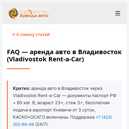
+7 (423) 202-66-48
Рус
/
Eng
/
中文
К списку статей
rent@vladivostokrentacar.ru
Владивосток
FAQ — аренда авто в Владивосток
(Vladivostok Rent-a-Car)
Условия аренды
Парк автомобилей
Станции проката
▾
Кратко:
аренда авто в Владивосток через
Vladivostok Rent-a-Car — документы паспорт РФ
О компании
+ ВУ кат. B, возраст 23+, стаж 3+, бесплатная
подача в аэропорт Кневичи от 3 суток,
Цены
КАСКО+ОСАГО включены. Поддержка
+7 (423)
(24/7).
202-66-48
Программа лояльности