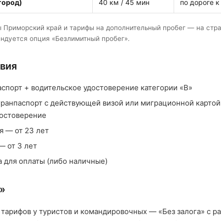
город)
40 км / 45 мин
по дороге к
ы Приморский край и тарифы на дополнительный пробег — на ст
ндуется опция «Безлимитный пробег».
вия
спорт + водительское удостоверение категории «B»
гранпаспорт с действующей визой или миграционной карто
достоверение
я — от 23 лет
— от 3 лет
а для оплаты (либо наличные)
а»
 тарифов у туристов и командировочных — «Без залога» с 