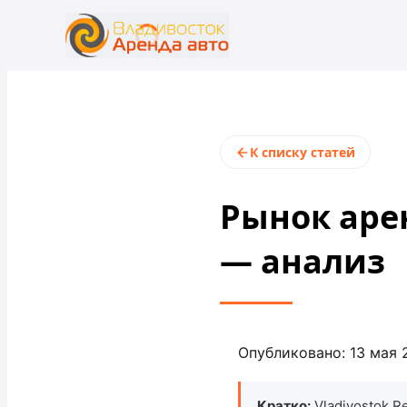
+7 (423) 202-66-48
rent@vladivostokrentacar.ru
К списку статей
Рынок аре
— анализ
Опубликовано: 13 мая 2
Кратко:
Vladivostok R