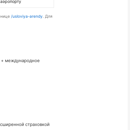
 аэропорту
ранице
/usloviya-arendy
. Для
й + международное
расширенной страховкой