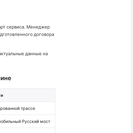
арт сервиса. Менеджер
одготовленного договора
актуальные данные на
шине
ти
ированной трассе
мобильный Русский мост