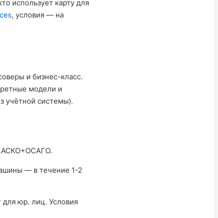
кто использует карту для
ices
, условия — на
соверы и бизнес-класс.
кретные модели и
з учётной системы).
 КАСКО+ОСАГО.
машины — в течение 1-2
 для юр. лиц. Условия