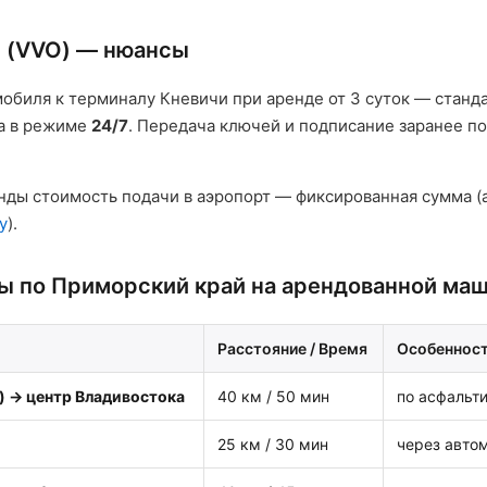
 (VVO) — нюансы
мобиля к терминалу Кневичи при аренде от 3 суток — станд
та в режиме
24/7
. Передача ключей и подписание заранее п
нды стоимость подачи в аэропорт — фиксированная сумма (
y
).
 по Приморский край на арендованной ма
Расстояние / Время
Особеннос
) → центр Владивостока
40 км / 50 мин
по асфальт
25 км / 30 мин
через авто