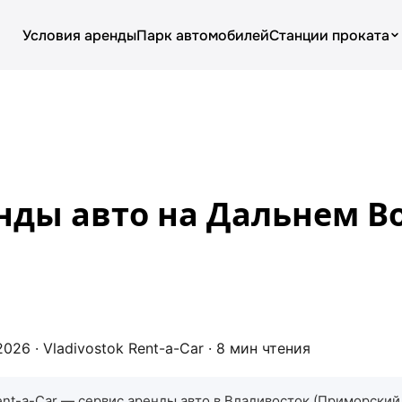
Условия аренды
Парк автомобилей
Станции проката
О компании
Условия аренды
Цены
нды авто на Дальнем Во
Парк автомобилей
Блог
026 · Vladivostok Rent-a-Car · 8 мин чтения
ent-a-Car — сервис аренды авто в Владивосток (Приморский