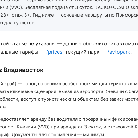
чи (VVO). Бесплатная подача от 3 суток. КАСКО+ОСАГО вк
т 23+, стаж 3+. Гид ниже — основные маршруты по Приморс
ы для туристов.
той статье не указаны — данные обновляются автомат
туальные тарифы —
/prices
, текущий парк —
/avtopark
.
в Владивосток
й край) — город со своими особенностями для туристов и м
ать ключевые сценарии: выезд из аэропорта Кневичи с баг
области, доступ к туристическим объектам без зависимости
та.
предоставляет аренду без водителя с прозрачным фиксиров
ропорт Кневичи (VVO) при аренде от 3 суток, и страховкой
ариф. Документы для оформления — минимум.