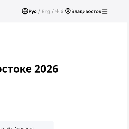
中文
Рус
/
Eng
/
Владивосток
Аренда для юридических лиц
Оплата
Программа лояльности
стоке 2026
Проверить бонусный счёт
Контакты
Обратный звонок
 край). Аэропорт