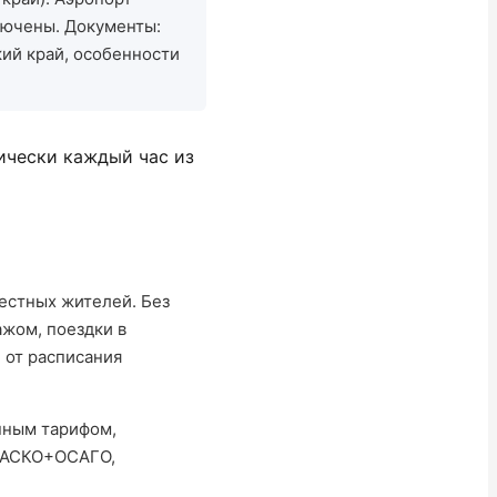
лючены. Документы:
кий край, особенности
ически каждый час из
естных жителей. Без
ажом, поездки в
 от расписания
анным тарифом,
 КАСКО+ОСАГО,