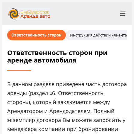
+7 (423) 202-66-48
Рус
/
Eng
/
中文
Ответственность сторон
Инструкция действий клиента пр
rent@vladivostokrentacar.ru
Владивосток
Ответственность сторон при
аренде автомобиля
Условия аренды
Парк автомобилей
В данном разделе приведена часть договора
Станции проката
▾
аренды (раздел «6. Ответственность
сторон»), который заключается между
О компании
Арендатором и Арендодателем. Полный
Цены
экземпляр договора Вы можете запросить у
менеджера компании при бронировании
Программа лояльности