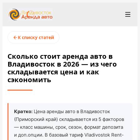
+7 (423) 202-66-48
Рус
/
Eng
/
中文
К списку статей
rent@vladivostokrentacar.ru
Владивосток
Сколько стоит аренда авто в
Владивосток в 2026 — из чего
租赁条款
складывается цена и как
сэкономить
车队
租车点
▾
关于我们
Кратко:
Цена аренды авто в Владивосток
(Приморский край) складывается из 5 факторов
价格
— класс машины, срок, сезон, формат депозита
и доп.опции. В базовый тариф Vladivostok Rent-
会员计划