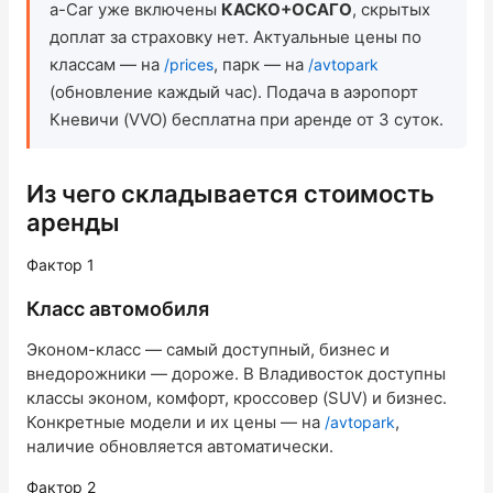
a-Car уже включены
КАСКО+ОСАГО
, скрытых
доплат за страховку нет. Актуальные цены по
查询积分余额
классам — на
, парк — на
/prices
/avtopark
(обновление каждый час). Подача в аэропорт
博客
Кневичи (VVO) бесплатна при аренде от 3 суток.
企业租车
Из чего складывается стоимость
付款
аренды
联系方式
Фактор 1
回电
Класс автомобиля
Эконом-класс — самый доступный, бизнес и
внедорожники — дороже. В Владивосток доступны
классы эконом, комфорт, кроссовер (SUV) и бизнес.
Конкретные модели и их цены — на
,
/avtopark
наличие обновляется автоматически.
Фактор 2