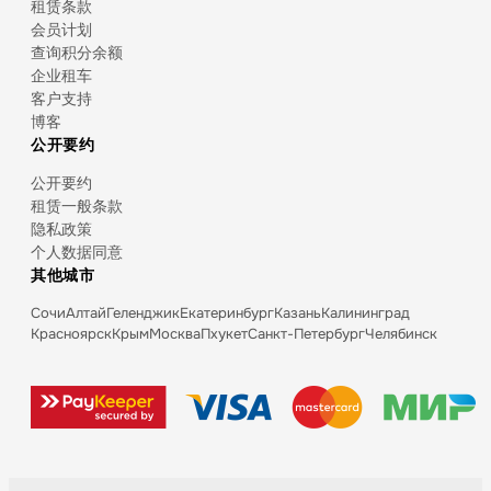
租赁条款
会员计划
查询积分余额
企业租车
客户支持
博客
公开要约
公开要约
租赁一般条款
隐私政策
个人数据同意
其他城市
Сочи
Алтай
Геленджик
Екатеринбург
Казань
Калининград
Красноярск
Крым
Москва
Пхукет
Санкт-Петербург
Челябинск