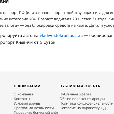
вия
 паспорт РФ (или загранпаспорт + действующая виза для и
ение категории «B». Возраст водителя 23+, стаж 3+ года.
ез залога» — без блокировки средств на карте. Детали усл
бронируйте авто на
vladivostokrentacar.ru
— бронировани
эропорт Кневичи от 3 суток.
О КОМПАНИИ
ПУБЛИЧНАЯ ОФЕРТА
О компании
Публичная оферта
Контакты
Общие положения аренды
Условия аренды
Политика конфиденциальности
Программа лояльности
Согласие на обработку ПД
Проверить бонусный счёт