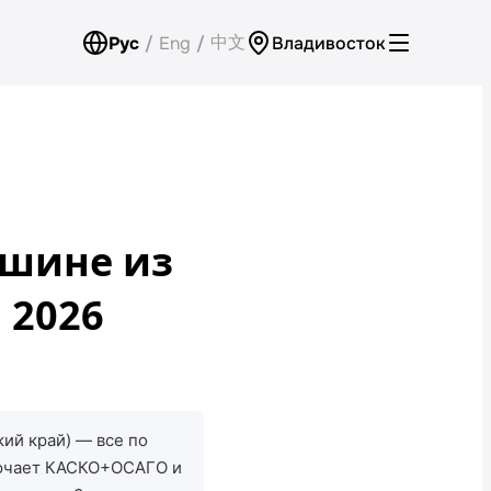
中文
Рус
/
Eng
/
Владивосток
Аренда для юридических лиц
Оплата
Программа лояльности
ашине из
Проверить бонусный счёт
 2026
Контакты
Обратный звонок
ий край) — все по
ключает КАСКО+ОСАГО и