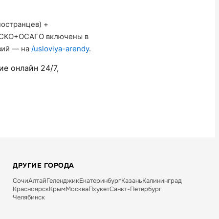
ностранцев) +
 КАСКО+ОСАГО включены в
овий — на
/usloviya-arendy
.
е онлайн 24/7,
ДРУГИЕ ГОРОДА
Сочи
Алтай
Геленджик
Екатеринбург
Казань
Калининград
Красноярск
Крым
Москва
Пхукет
Санкт-Петербург
Челябинск