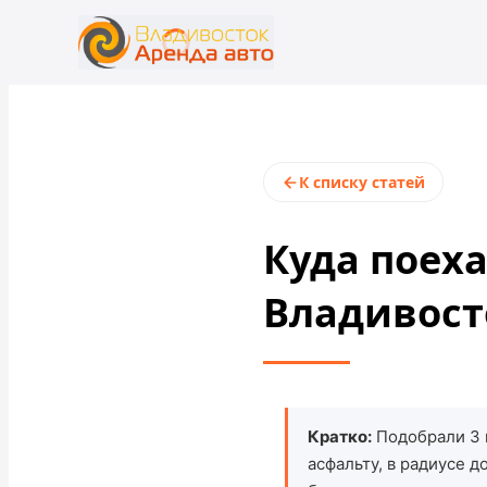
+7 (423) 202-66-48
rent@vladivostokrentacar.ru
К списку статей
Куда поех
Владивост
Кратко:
Подобрали 3 
асфальту, в радиусе 