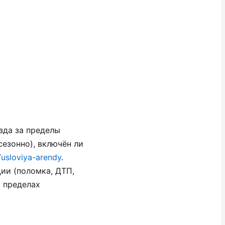
зда за пределы
сезонно), включён ли
/usloviya-arendy
.
ии (поломка, ДТП,
в пределах