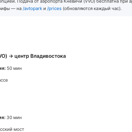
опцией. Подача от аэропорта Кневичи (VVO) бесплатна при а
арифы — на
/avtopark
и
/prices
(обновляются каждый час).
VO) → центр Владивостока
мя:
50 мин
ассе
мя:
30 мин
сский мост