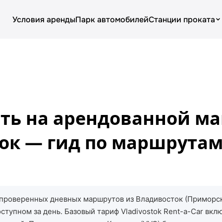
Условия аренды
Парк автомобилей
Станции проката
О компании
Условия аренды
Цены
ать на арендованной м
Парк автомобилей
ок — гид по маршрутам
Блог
проверенных дневных маршрутов из Владивосток (Приморск
доступном за день. Базовый тариф Vladivostok Rent-a-Car в