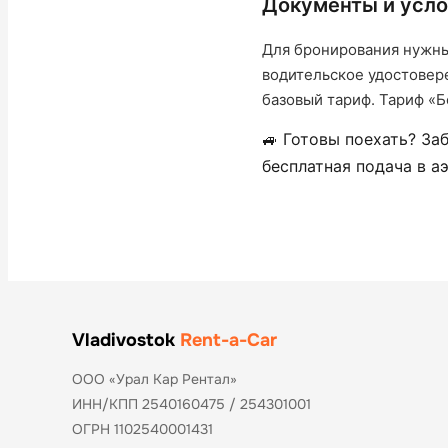
Документы и усло
Для бронирования нужны:
водительское удостовер
базовый тариф. Тариф «Б
🚙 Готовы поехать? За
бесплатная подача в а
Vladivostok
Rent-a-Car
ООО «Урал Кар Рентал»
ИНН/КПП 2540160475 / 254301001
ОГРН 1102540001431