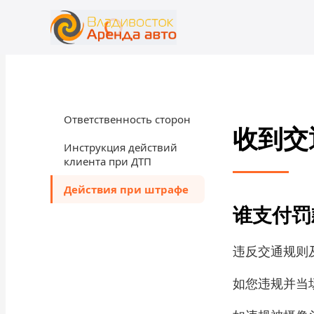
+7 (423) 202-66-48
rent@vladivostokrentacar.ru
Ответственность сторон
收到交
Инструкция действий
клиента при ДТП
Действия при штрафе
谁支付罚
违反交通规则
如您违规并当