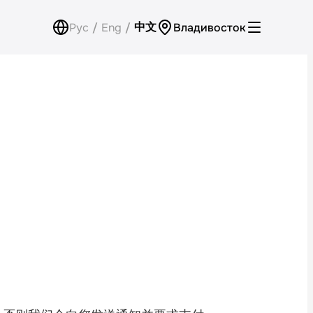
中文
Рус
/
Eng
/
Владивосток
企业租车
付款
会员计划
查询积分余额
联系方式
回电