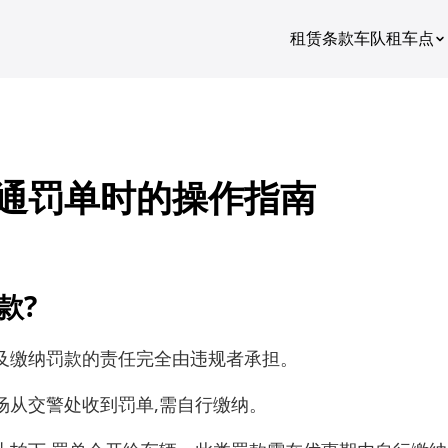
租赁条款
车队
租车点
关于我们
租赁条款
通罚单时的操作指南
价格
车队
博客
款?
及缴纳罚款的责任完全由违规者承担。
场从交警处收到罚单,需自行缴纳。