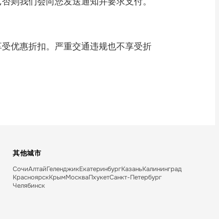
,否则我们会向您发送通知并要求支付。
享受优惠折扣。严重交通违规也不享受折
其他城市
Сочи
Алтай
Геленджик
Екатеринбург
Казань
Калининград
Красноярск
Крым
Москва
Пхукет
Санкт-Петербург
Челябинск