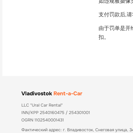
如违规被摄像
支付罚款后,
由于罚单是开
扣。
Vladivostok
Rent-a-Car
LLC "Ural Car Rental"
INN/KPP 2540160475 / 254301001
OGRN 1102540001431
Фактический адрес: г. Владивосток, Снеговая улица, 3